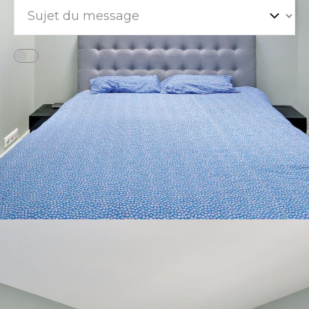
Ajouter un commentaire
Déplacer l'image dans le cadre vide à droite
« Les informations recueillies sur ce formulaire sont enregistrées dans un fichier
informatisé par PARIS LUXURY HOMES pour gérer votre demande de contact.
Elles sont conservées pour la durée nécessaire à la gestion de la relation client
dans le respect des prescriptions légales applicables et sont destinées à nos
conseillers Conformément à la loi « informatique et libertés », vous pouvez
exercer votre droit d'accès aux données vous concernant et les faire rectifier en
contactant PARIS LUXURY HOMES contact@parisluxuryhomes.fr. Nous vous
informons de l'existence de la liste d'opposition au démarchage téléphonique «