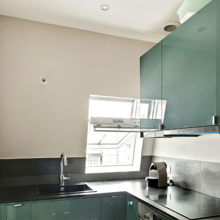
Nombre de pièces
2
Étage
6/6
Chambre(s)
1
Salle(s) de bain
NC
Salle(s) de douche
1
Cuisine(s)
Oui
Type de cuisine
AmenageeEquipee
Chauffage
Collectif