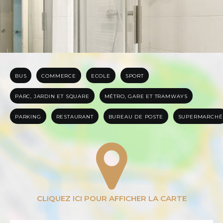
EN SAVOIR PLUS SUR
LE QUARTIER
BUS
COMMERCE
ECOLE
SPORT
PARC, JARDIN ET SQUARE
MÉTRO, GARE ET TRAMWAYS
PARKING
RESTAURANT
BUREAU DE POSTE
SUPERMARCHÉ