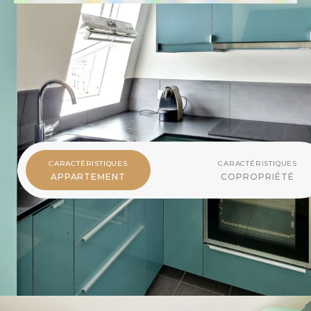
CARACTÉRISTIQUES
DU BIEN
CARACTÉRISTIQUES
CARACTÉRISTIQUES
APPARTEMENT
COPROPRIÉTÉ
Surface habitable
37 m²
Surface loi Carrez
35m²