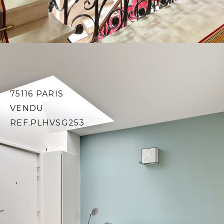
INFORMATIONS
GÉNÉRALES
75116 PARIS
VENDU
REF.PLHVSG253
e
surface : 37.2 m²
6
étage
1 chambre(s)
1 salle(s) de bain