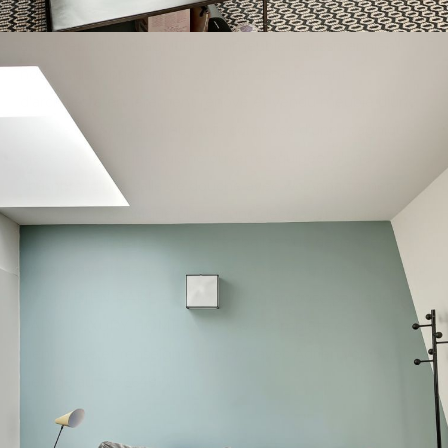
Situé rue Chalgrin, au 6ème et dernier étage avec
ascenseur d'un magnifique immeuble Haussmannien,
nous vous proposons ce superbe appartement
d'architecte entièrement rénové et vendu meublé d'une
surface de 37,20m2 habitable composé d'une magnique
pièce à vivre, d'une cuisine ouverte équipée, d'une
chambre, d'une salle de douche avec wc.Appartement
offrant un magnifique plan et une décoration soignée,
baigné de lumière avec de très belles vue dégagées!
Appartement idéal comme pied à terre ou investissement
locatif ! BIEN RARE A SAISIR ! Bien proposé par l'agence
PARIS LUXURY HOMES.Une cave complète ce
bien.Visites et renseignments 7/7 avec Adrien von Saint-
George au +33664970111.