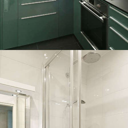
Type de chauffage
Gaz
Format du chauffage
Radiateur
Balcon
Non
Cave
NC
Exposition
NC