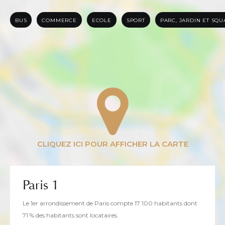
BUS
COMMERCE
ECOLE
SPORT
PARC, JARDIN ET SQ
Paris 1
Le 1er arrondissement de Paris compte 17 100 habitants dont
71 % des habitants sont locataires.