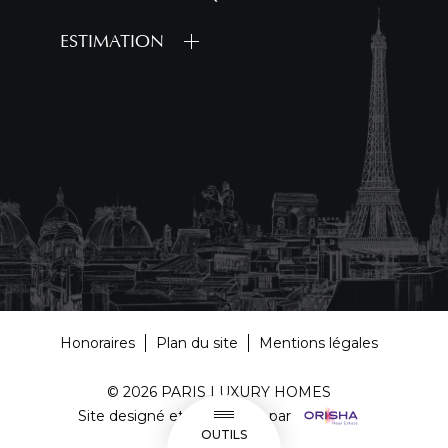
ESTIMATION
Honoraires
Plan du site
Mentions légales
© 2026 PARIS LUXURY HOMES
Site designé et Développé par
OUTILS