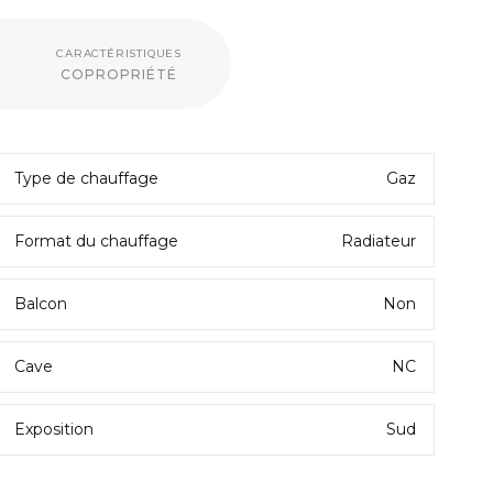
CARACTÉRISTIQUES
COPROPRIÉTÉ
Type de chauffage
Gaz
Format du chauffage
Radiateur
Balcon
Non
LIÈRES
ACTUALITÉS IMMOBILIÈRES
 la montagne :
Crédit immobilier : 5 bonnes
tinuent de
raisons d’acheter même avec
Cave
NC
les stations de
des taux de crédit à 4 %
s
Exposition
Sud