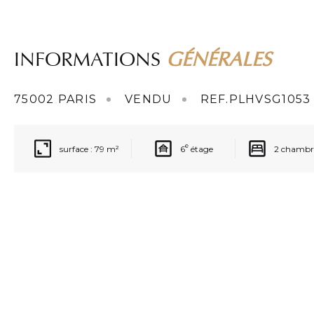
INFORMATIONS
GÉNÉRALES
75002 PARIS
VENDU
REF.PLHVSG1053
e
surface : 79 m²
6
étage
2 chambre