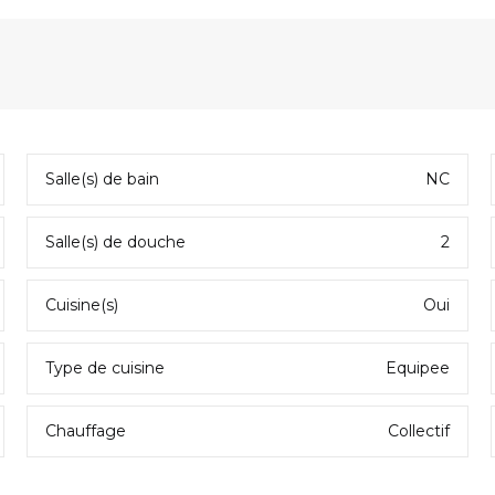
Salle(s) de bain
NC
Salle(s) de douche
2
Cuisine(s)
Oui
LA JOIE DE VIVRE À PARIS
ACTUALITÉS IMMOBI
5 idées de décoration pour
Immobilier à
pte
aménager sa terrasse cet été
Les prix con
Type de cuisine
Equipee
tre
grimper dans 
ski française
Chauffage
Collectif