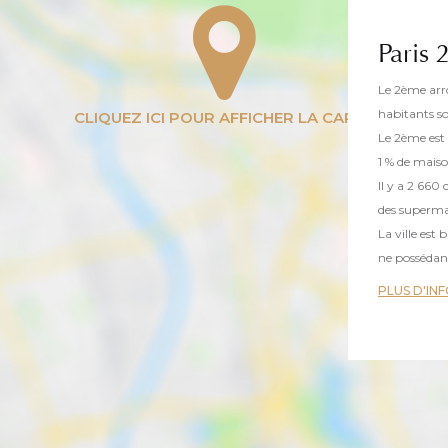
Paris 
Le 2ème arr
habitants so
Le 2ème est
1 % de maiso
Il y a 2 66
des superma
La ville es
ne possédant
PLUS D'IN