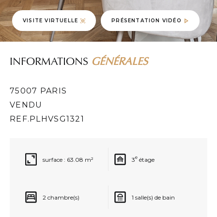
VISITE VIRTUELLE
PRÉSENTATION VIDÉO
ACTUALITÉS IMMOBILIÈRES
ACTUALIT
INFORMATIONS
GÉNÉRALES
 5 bonnes
Immobilier de luxe : Une
Immobi
même avec
vue mer valorise le prix d’un
une re
à 4 %
75007 PARIS
logement de 34 %
efficac
VENDU
REF.PLHVSG1321
e
surface : 63.08 m²
3
étage
2 chambre(s)
1 salle(s) de bain