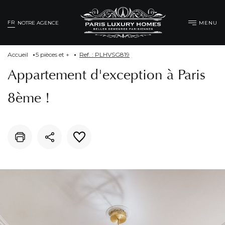
FR
MENU
NOTRE AGENCE
Accueil
5 pièces et +
Ref. : PLHVSG819
Appartement d'exception à Paris
8ème !