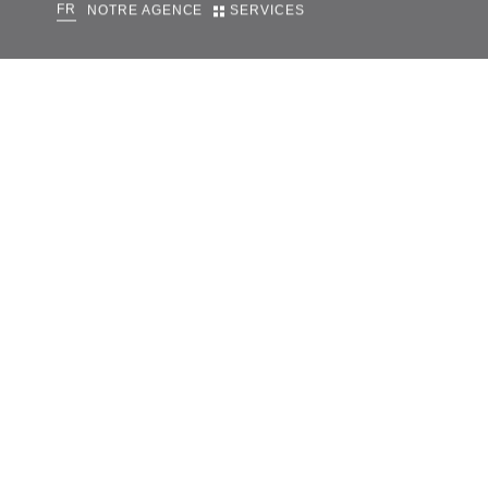
FR
NOTRE AGENCE
SERVICES
Accueil
5 pièces et +
Ref. : PLHAT202
Superbe appartement à rénove