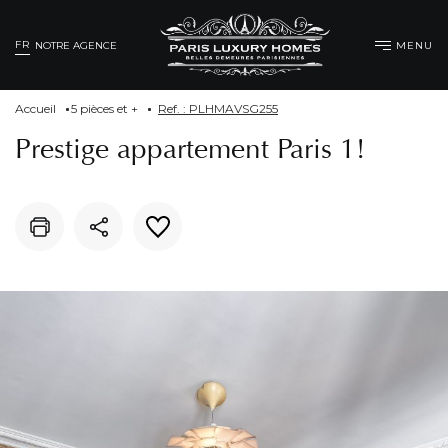
FR
MENU
NOTRE AGENCE
Accueil
5 pièces et +
Ref. : PLHMAVSG255
Prestige appartement Paris 1!