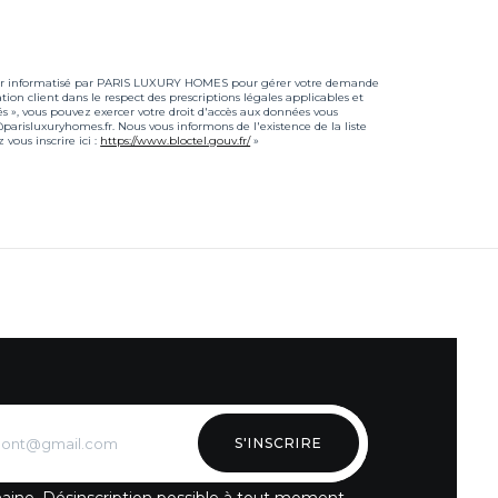
fichier informatisé par PARIS LUXURY HOMES pour gérer votre demande
ation client dans le respect des prescriptions légales applicables et
és », vous pouvez exercer votre droit d'accès aux données vous
risluxuryhomes.fr. Nous vous informons de l'existence de la liste
vous inscrire ici :
https://www.bloctel.gouv.fr/
»
S'INSCRIRE