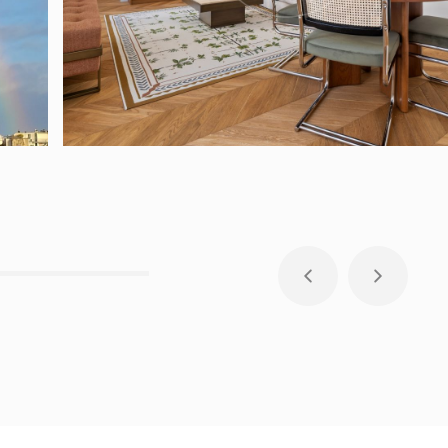
PARIS - 2 PIÈCE(S) - 60.59 M²