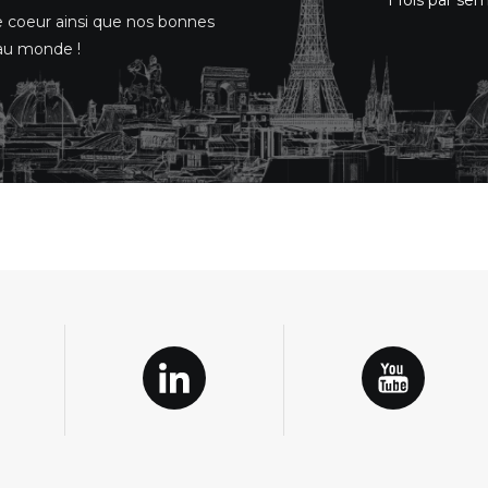
1 fois par se
e coeur ainsi que nos bonnes
e au monde !