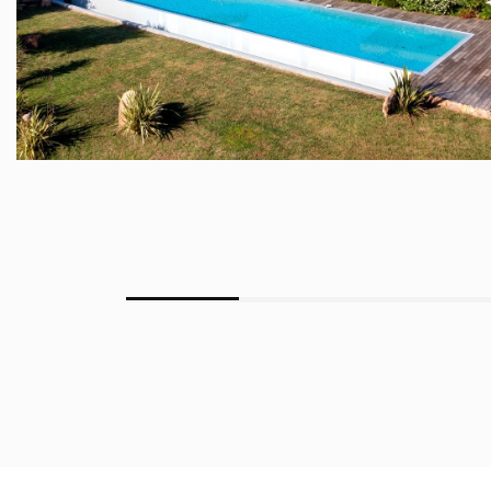
PORTO-VECCHIO - 9 PIÈCE(S) - 468 M²