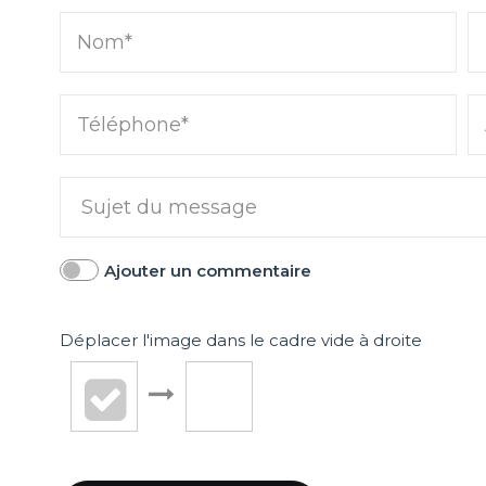
Nom*
Téléphone*
Ajouter un commentaire
LA JOIE DE VIVRE À PARIS
ACTUALITÉS IMMOBI
5 idées de décoration pour
Immobilier à
Déplacer l'image dans le cadre vide à droite
pte
aménager sa terrasse cet été
Les prix con
tre
grimper dans 
ski française