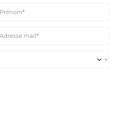
Prénom*
Adresse mail*
LIÈRES
ACTUALITÉS IMMOBILIÈRES
 la montagne :
Crédit immobilier : 5 bonnes
tinuent de
raisons d’acheter même avec
les stations de
des taux de crédit à 4 %
s