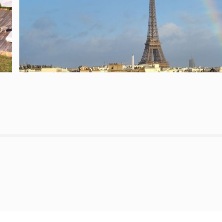
PARIS - 4 PIÈCE(S) - 103 M²