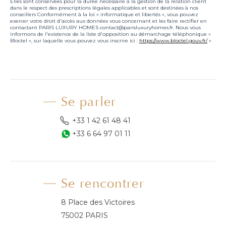
Elles sont conservées pour la durée nécessaire à la gestion de la relation client
dans le respect des prescriptions légales applicables et sont destinées à nos
conseillers Conformément à la loi « informatique et libertés », vous pouvez
exercer votre droit d'accès aux données vous concernant et les faire rectifier en
contactant PARIS LUXURY HOMES contact@parisluxuryhomes.fr. Nous vous
informons de l'existence de la liste d'opposition au démarchage téléphonique «
Bloctel », sur laquelle vous pouvez vous inscrire ici :
https://www.bloctel.gouv.fr/
»
Se parler
+33 1 42 61 48 41
+33 6 64 97 01 11
Se rencontrer
8 Place des Victoires
75002 PARIS