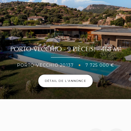
ACTUALITÉS IMMOBILIÈRES
ACTUALIT
 5 bonnes
Immobilier de luxe : Une
Immobi
même avec
vue mer valorise le prix d’un
une re
PORTO-VECCHIO - 9 PIÈCE(S) - 468 M²
à 4 %
logement de 34 %
efficac
PORTO-VECCHIO 20137
7 725 000 €
DÉTAIL DE L'ANNONCE