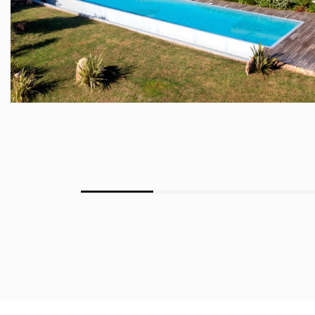
PORTO-VECCHIO - 9 PIÈCE(S) - 468 M²