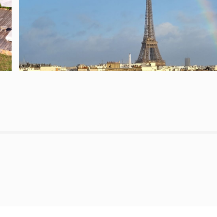
PARIS - 4 PIÈCE(S) - 103 M²