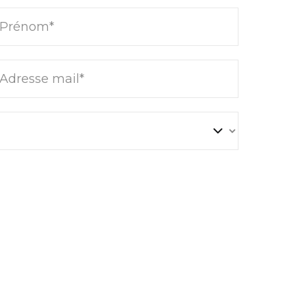
Prénom*
Adresse mail*
LIÈRES
ACTUALITÉS IMMOBILIÈRES
 la montagne :
Crédit immobilier : 5 bonnes
tinuent de
raisons d’acheter même avec
les stations de
des taux de crédit à 4 %
s