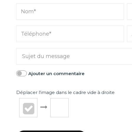
Nom*
Téléphone*
Ajouter un commentaire
LA JOIE DE VIVRE À PARIS
ACTUALITÉS IMMOBI
5 idées de décoration pour
Immobilier à
Déplacer l'image dans le cadre vide à droite
pte
aménager sa terrasse cet été
Les prix con
tre
grimper dans 
ski française