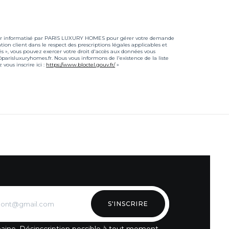
fichier informatisé par PARIS LUXURY HOMES pour gérer votre demande
ation client dans le respect des prescriptions légales applicables et
és », vous pouvez exercer votre droit d'accès aux données vous
risluxuryhomes.fr. Nous vous informons de l'existence de la liste
vous inscrire ici :
https://www.bloctel.gouv.fr/
»
S'INSCRIRE