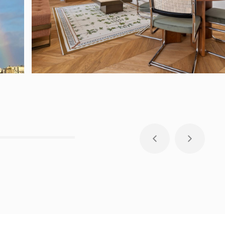
PARIS - 2 PIÈCE(S) - 60.59 M²