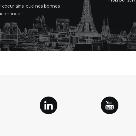
1 fois par se
e coeur ainsi que nos bonnes
e au monde !