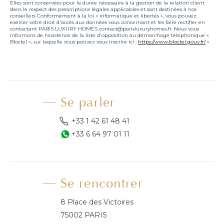
Elles sont conservées pour la durée nécessaire à la gestion de la relation client
dans le respect des prescriptions légales applicables et sont destinées à nos
conseillers Conformément à la loi « informatique et libertés », vous pouvez
exercer votre droit d'accès aux données vous concernant et les faire rectifier en
contactant PARIS LUXURY HOMES contact@parisluxuryhomes.fr. Nous vous
informons de l'existence de la liste d'opposition au démarchage téléphonique «
Bloctel », sur laquelle vous pouvez vous inscrire ici :
https://www.bloctel.gouv.fr/
»
Se parler
+33 1 42 61 48 41
+33 6 64 97 01 11
Se rencontrer
8 Place des Victoires
75002 PARIS