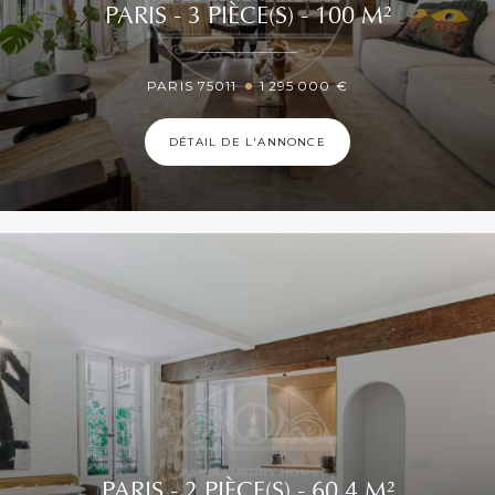
PARIS - 3 PIÈCE(S) - 100 M²
PARIS 75011
1 295 000 €
DÉTAIL DE L'ANNONCE
PARIS - 2 PIÈCE(S) - 60.4 M²