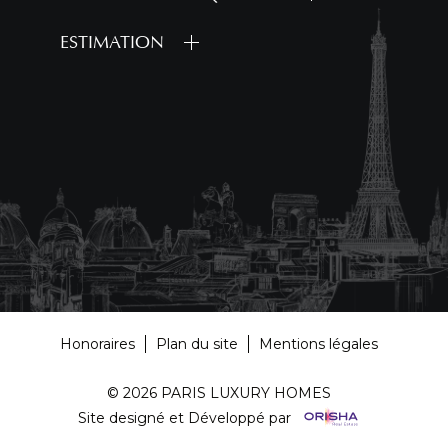
ESTIMATION
Honoraires
Plan du site
Mentions légales
© 2026 PARIS LUXURY HOMES
Site designé et Développé par